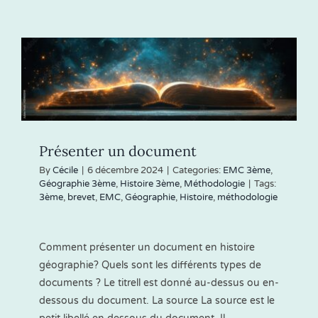
pour
réviser
pour
le
brevet
Présenter un document
By
Cécile
|
6 décembre 2024
|
Categories:
EMC 3ème
,
Géographie 3ème
,
Histoire 3ème
,
Méthodologie
|
Tags:
3ème
,
brevet
,
EMC
,
Géographie
,
Histoire
,
méthodologie
Comment présenter un document en histoire
géographie? Quels sont les différents types de
documents ? Le titrell est donné au-dessus ou en-
dessous du document. La source La source est le