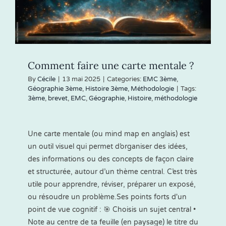
réviser
?
Comment faire une carte mentale ?
By
Cécile
|
13 mai 2025
|
Categories:
EMC 3ème
,
Géographie 3ème
,
Histoire 3ème
,
Méthodologie
|
Tags:
3ème
,
brevet
,
EMC
,
Géographie
,
Histoire
,
méthodologie
Une carte mentale (ou mind map en anglais) est
un outil visuel qui permet d’organiser des idées,
des informations ou des concepts de façon claire
et structurée, autour d’un thème central. C’est très
utile pour apprendre, réviser, préparer un exposé,
ou résoudre un problème.Ses points forts d'un
point de vue cognitif : 🎯 Choisis un sujet central •
Note au centre de ta feuille (en paysage) le titre du