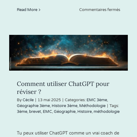
sur
Read More
Commentaires fermés
Faire
une
fiche
de
révision
Comment utiliser ChatGPT pour
réviser ?
By
Cécile
|
13 mai 2025
|
Categories:
EMC 3ème
,
Géographie 3ème
,
Histoire 3ème
,
Méthodologie
|
Tags:
3ème
,
brevet
,
EMC
,
Géographie
,
Histoire
,
méthodologie
Tu peux utiliser ChatGPT comme un vrai coach de