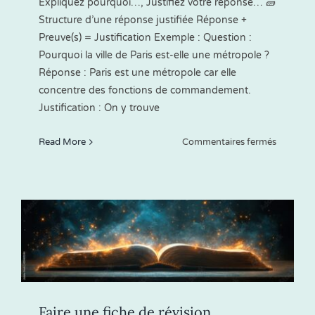
Expliquez pourquoi…, Justifiez votre réponse… 🧱
Structure d’une réponse justifiée Réponse +
Preuve(s) = Justification Exemple : Question :
Pourquoi la ville de Paris est-elle une métropole ?
Réponse : Paris est une métropole car elle
concentre des fonctions de commandement.
Justification : On y trouve
sur
Read More
Commentaires fermés
Justifier
une
réponse
en
histoire
géo
Faire une fiche de révision