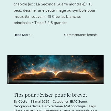
chapitre (ex : La Seconde Guerre mondiale).• Tu
peux dessiner une petite image ou symbole pour
mieux t’en souvenir. 🟨 Crée les branches
principales • Trace 3 à 6 grandes
sur
Read More
Commentaires fermés
Commen
faire
une
carte
mentale
?
Tips pour réviser pour le brevet
By
Cécile
|
13 mai 2025
|
Categories:
EMC 3ème
,
Géographie 3ème
,
Histoire 3ème
,
Méthodologie
|
Tags:
3ème
,
brevet
,
EMC
,
Géographie
,
Histoire
,
méthodologie