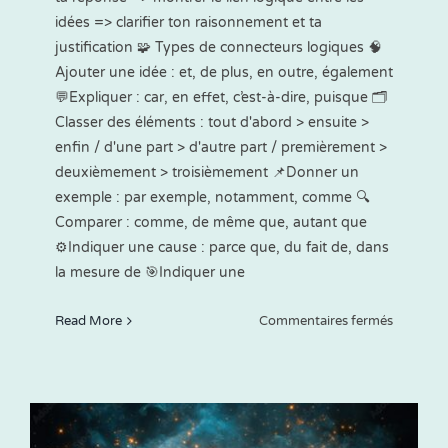
idées => clarifier ton raisonnement et ta
justification 🧩 Types de connecteurs logiques 🧠
Ajouter une idée : et, de plus, en outre, également
💬Expliquer : car, en effet, c’est-à-dire, puisque 🗂️
Classer des éléments : tout d'abord > ensuite >
enfin / d'une part > d'autre part / premièrement >
deuxièmement > troisièmement 📌Donner un
exemple : par exemple, notamment, comme 🔍
Comparer : comme, de même que, autant que
⚙️Indiquer une cause : parce que, du fait de, dans
la mesure de 🎯Indiquer une
sur
Read More
Commentaires fermés
Les
connecte
logiques