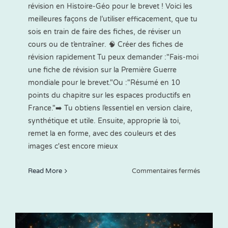
révision en Histoire-Géo pour le brevet ! Voici les
meilleures façons de l’utiliser efficacement, que tu
sois en train de faire des fiches, de réviser un
cours ou de t’entraîner. 🧠 Créer des fiches de
révision rapidement Tu peux demander :"Fais-moi
une fiche de révision sur la Première Guerre
mondiale pour le brevet."Ou :"Résumé en 10
points du chapitre sur les espaces productifs en
France."➡️ Tu obtiens l’essentiel en version claire,
synthétique et utile. Ensuite, approprie là toi,
remet la en forme, avec des couleurs et des
images c'est encore mieux
sur
Read More
Commentaires fermés
Commen
utiliser
ChatGP
pour