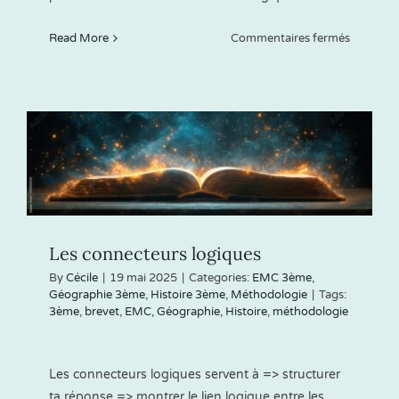
sur
Read More
Commentaires fermés
Lire
et
compren
une
consigne
Les connecteurs logiques
By
Cécile
|
19 mai 2025
|
Categories:
EMC 3ème
,
Géographie 3ème
,
Histoire 3ème
,
Méthodologie
|
Tags:
3ème
,
brevet
,
EMC
,
Géographie
,
Histoire
,
méthodologie
Les connecteurs logiques servent à => structurer
ta réponse => montrer le lien logique entre les