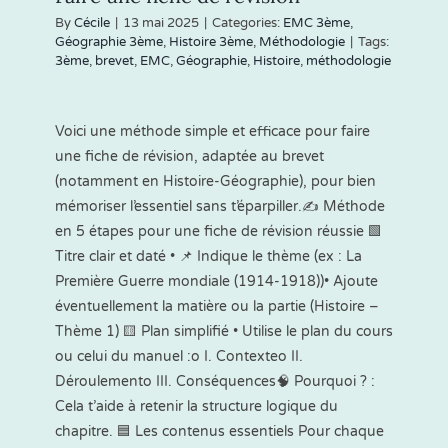
By
Cécile
|
13 mai 2025
|
Categories:
EMC 3ème
,
Géographie 3ème
,
Histoire 3ème
,
Méthodologie
|
Tags:
3ème
,
brevet
,
EMC
,
Géographie
,
Histoire
,
méthodologie
Voici une méthode simple et efficace pour faire
une fiche de révision, adaptée au brevet
(notamment en Histoire-Géographie), pour bien
mémoriser l’essentiel sans t’éparpiller.✍️ Méthode
en 5 étapes pour une fiche de révision réussie 🟩
Titre clair et daté • 📌 Indique le thème (ex : La
Première Guerre mondiale (1914-1918))• Ajoute
éventuellement la matière ou la partie (Histoire –
Thème 1) 🟨 Plan simplifié • Utilise le plan du cours
ou celui du manuel :o I. Contexteo II.
Déroulemento III. Conséquences🧠 Pourquoi ? :
Cela t’aide à retenir la structure logique du
chapitre. 🟦 Les contenus essentiels Pour chaque