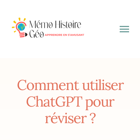
Passer
au
contenu
Tog
Nav
A propos
6ème
Comment utiliser
5ème
ChatGPT pour
réviser ?
4ème
3ème