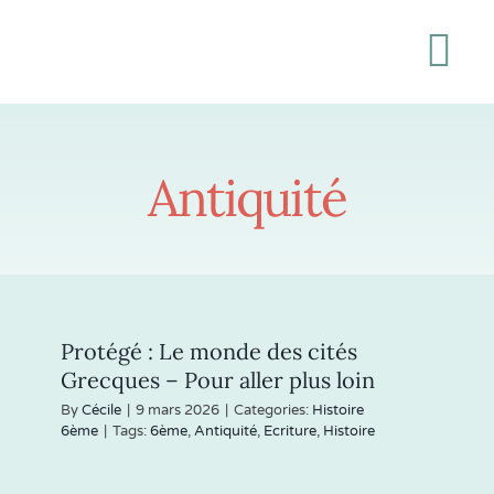
Passer
au
Tog
contenu
Nav
A propos
Antiquité
6ème
5ème
Protégé : Le monde des cités
4ème
Grecques – Pour aller plus loin
By
Cécile
|
9 mars 2026
|
Categories:
Histoire
3ème
6ème
|
Tags:
6ème
,
Antiquité
,
Ecriture
,
Histoire