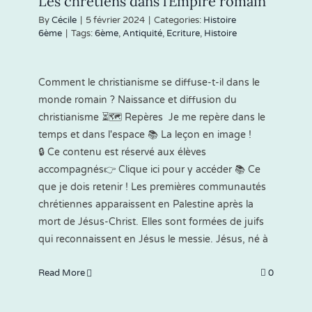
Les chrétiens dans l’Empire romain
By
Cécile
|
5 février 2024
|
Categories:
Histoire
6ème
|
Tags:
6ème
,
Antiquité
,
Ecriture
,
Histoire
Comment le christianisme se diffuse-t-il dans le
monde romain ? Naissance et diffusion du
christianisme ⏳🗺 Repères Je me repère dans le
temps et dans l'espace 📚 La leçon en image !
🔒 Ce contenu est réservé aux élèves
accompagnés👉 Clique ici pour y accéder 📚 Ce
que je dois retenir ! Les premières communautés
chrétiennes apparaissent en Palestine après la
mort de Jésus-Christ. Elles sont formées de juifs
qui reconnaissent en Jésus le messie. Jésus, né à
Read More
0