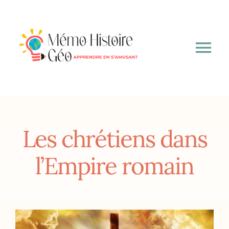
Passer
au
contenu
Tog
Nav
A propos
6ème
Les chrétiens dans
5ème
l’Empire romain
4ème
3ème