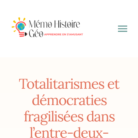
Passer
au
contenu
Tog
Nav
A propos
6ème
Totalitarismes et
5ème
démocraties
fragilisées dans
4ème
l’entre-deux-
3ème