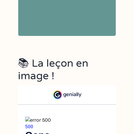
📚 La leçon en
image !