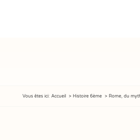
Passer
au
contenu
Vous êtes ici:
Accueil
Histoire 6ème
Rome, du mythe