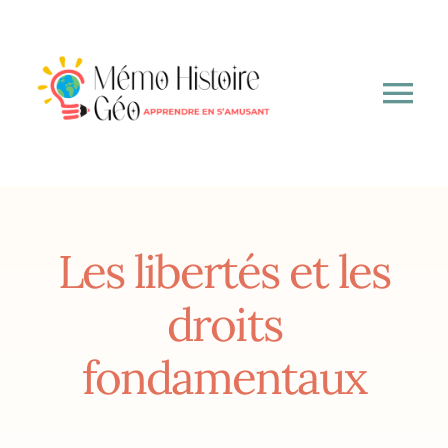
Passer
au
contenu
Tog
Nav
A propos
6ème
Les libertés et les
5ème
droits
fondamentaux
4ème
3ème