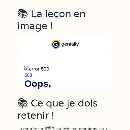
📚 La leçon en
image !
📚 Ce que je dois
retenir !
ème
La rentrée en 6
est riche en émotions car les